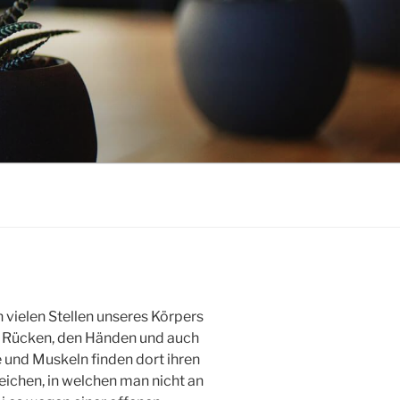
n vielen Stellen unseres Körpers
m Rücken, den Händen und auch
 und Muskeln finden dort ihren
ichen, in welchen man nicht an