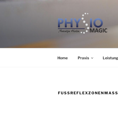
Zum
Inhalt
springen
PHYSIOMA
Ihr Ort zum Wohlfühlen
Home
Praxis
Leistun
FUSSREFLEXZONENMASS