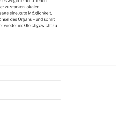
ei es wegen einer offenen
r zu starken lokalen
age eine gute Möglichkeit,
chsel des Organs – und somit
r wieder ins Gleichgewicht zu