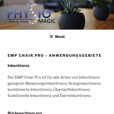
Zum
Inhalt
springen
PHYSIOMAGIC
Ihr Ort zum Wohlfühlen
Menü
EMP CHAIR PRO – ANWENDUNGSGEBIETE
Inkontinenz
Der EMP Chair Pro ist für alle Arten von Inkontinenz
geeignet. Belastungsinkontinenz, Dranginkontinenz,
kombinierte Inkontinenz, Überlaufinkontinenz,
funktionelle Inkontinenz und Darminkontinenz.
Rückenschmerzen